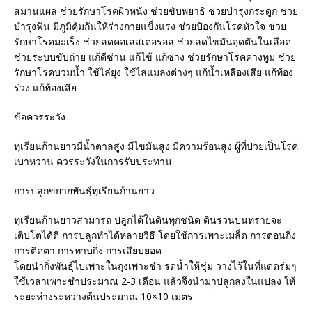
สมานแผล ช่วยรักษาโรคผิวหนัง ช่วยขับพยาธิ ช่วยบำรุงกระดูก ช่วย
บำรุงฟัน มีภูมิคุ้มกันให้ร่างกายแข็งแรง ช่วยป้องกันโรคหัวใจ ช่วย
รักษาโรคมะเร็ง ช่วยลดคอเลสเตอรอล ช่วยลดไขมันอุดตันในเลือด
ช่วยระบบขับถ่าย แก้ดีซ่าน แก้ไข้ แก้ซาง ช่วยรักษาโรคคางทูม ช่วย
รักษาโรคบวมน้ำ ใช้ไล่ยุง ใช้ไล่แมลงต่างๆ แก้น้ำเหลืองเสีย แก้ท้อง
ร่วง แก้ท้องเสีย
ข้อควรระวัง
ทุเรียนก้านยาวมีน้ำตาลสูง มีไขมันสูง มีความร้อนสูง ผู้ที่ป่วยเป็นโรค
เบาหวาน ควรระวังในการรับประทาน
การปลูกขยายพันธุ์ทุเรียนก้านยาว
ทุเรียนก้านยาวสามารถ ปลูกได้ในดินทุกชนิด ดินร่วนปนทรายจะ
เติบโตได้ดี การปลูกทำได้หลายวิธี โดยใช้การเพาะเมล็ด การตอนกิ่ง
การติดตา การทาบกิ่ง การเสียบยอด
โดยนำกิ่งพันธุ์ไปเพาะในถุงเพาะชำ รดน้ำให้ชุ่ม วางไว้ในที่แดดร่มๆ
ใช้เวลาเพาะชำประมาณ 2-3 เดือน แล้วจึงนำมาปลูกลงในแปลง ให้
ระยะห่างระหว่างต้นประมาณ 10×10 เมตร