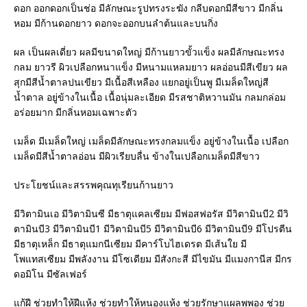
ดอก ออกดอกเป็นช่อ มีลักษณะรูปทรงระฆัง กลีบดอกมีสีขาว มีกลิ่น
หอม มีก้านดอกยาว ดอกจะออกบนลำต้นและบนกิ่ง
ผล เป็นผลเดี่ยว ผลมีขนาดใหญ่ มีก้านยาวขั้วแข็ง ผลมีลักษณะทรง
กลม ยาวรี ผิวเปลือกหนาแข็ง มีหนามแหลมยาว ผลอ่อนมีสีเขียว ผล
สุกมีสีน้ำตาลปนเขียว มีเนื้อสีเหลือง แยกอยู่เป็นพู มีเมล็ดใหญ่สี
น้ำตาล อยู่ข้างในเนื้อ เนื้อนุ่มละเอียด มีรสชาติหวานมัน กลมกล่อม
อร่อยมาก มีกลิ่นหอมเฉพาะตัว
เมล็ด มีเมล็ดใหญ่ เมล็ดมีลักษณะทรงกลมแข็ง อยู่ข้างในเนื้อ เปลือก
เมล็ดมีสีน้ำตาลอ่อน มีผิวเรียบลื่น ข้างในเปลือกเมล็ดมีสีขาว
ประโยชน์และสรรพคุณทุเรียนก้านยาว
มีวิตามินเอ มีวิตามินซี มีธาตุแคลเซียม มีฟอสฟอรัส มีวิตามินบี2 มีวิ
ตามินบี3 มีวิตามินบี1 มีวิตามินบี5 มีวิตามินบี6 มีวิตามินบี9 มีโปรตีน
มีธาตุเหล็ก มีธาตุแมกนีเซียม มีคาร์โบไฮเดรต มีเส้นใย มี
โพแทสเซียม มีพลังงาน มีโซเดียม มีสังกะสี มีไขมัน มีแมงกานีส มีกร
ดอมิโน มีซัลเฟอร์
แก้ฝี ช่วยทำให้ฝีแห้ง ช่วยทำให้หนองแห้ง ช่วยรักษาแผลพุพอง ช่วย