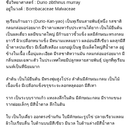
ชื่อวิทยาศาสตร์ : Durio zibthinus murray
อยู่ในวงค์ : Bombacaceae Malvaceae
ทุเรียนก้านยาว (Durio-Kan-yao) เป็นทุเรียนสายพันธุ์หนึ่ง รสชาติ
กลมกล่อมอร่อยมาก มีราคาแพงหารับประทานได้ยาก เป็นไม้ยืนต้น
เป็นผลเดี่ยว ผลมีขนาดใหญ่ มีก้านยาวขั้วแข็ง ผลมีลักษณะทรงกลม
ยาวรี ผิวเปลือกหนาแข็ง มีหนามแหลมยาว ผลอ่อนมีสีเขียว ผลสุกมีสี
น้ำตาลปนเขียว มีเนื้อสีเหลือง แยกอยู่เป็นพู มีเมล็ดใหญ่สีน้ำตาล อยู่
ข้างในเนื้อ เนื้อนุ่มละเอียด มีรสชาติหวานมัน กลมกล่อมอร่อยมาก มี
กลิ่นหอมเฉพาะตัว ในประเทศไทยมีปลูกหลายสายพันธุ์ ปลูกที่ทุเรียน
นนท์เป็นที่นิยมมาก
ลำต้น เป็นไม้ยืนต้น มีทรงพุ่มสูงโปร่ง ลำต้นมีลักษณะกลม เป็นไม้
เนื้อแข็ง มีเปลือกแข็งขรุขระจะลอกหลุดออก มีสีเทา
ราก เป็นระบบรากแก้ว แทงลงลึกในดิน มีลักษณะกลม มีรากแขนง
รากฝอยเล็กๆ มีสีน้ำตาล ลึกในดิน
ใบ เป็นใบเดี่ยว ออกตรงข้ามกัน ใบมีลักษณะรูปไข่ ปลายเรียวแหลม
ผิวใบเรียบลื่น ใบด้านบนมีสีเขียว มีนวล ใบด้านล่างมีสีน้ำตาล