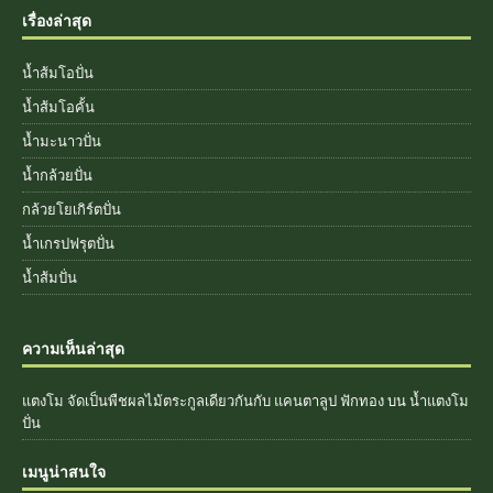
เรื่องล่าสุด
น้ำส้มโอปั่น
น้ำส้มโอคั้น
น้ำมะนาวปั่น
น้ำกล้วยปั่น
กล้วยโยเกิร์ตปั่น
น้ำเกรปฟรุตปั่น
น้ำส้มปั่น
ความเห็นล่าสุด
แตงโม จัดเป็นพืชผลไม้ตระกูลเดียวกันกับ แคนตาลูป ฟักทอง
บน
น้ำแตงโม
ปั่น
เมนูน่าสนใจ