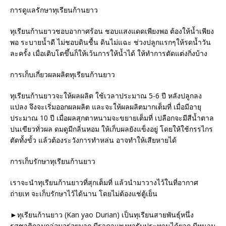
การดูแลรักษาทุเรียนก้านยาว
ทุเรียนก้านยาวชอบอากาศร้อน ชอบแสงแดดเพียงพอ ต้องให้น้ำเพียง
พอ ระบายน้ำดี ไม่ชอบดินชื้น ดินไม่แฉะ ช่วงปลูกแรกๆให้รดน้ำวัน
ละครั้ง เมื่อเติบโตขึ้นก็ให้เว้นการให้น้ำได้ ให้ทำการตัดแต่งกิ่งบ้าง
การเก็บเกี่ยวผลผลิตทุเรียนก้านยาว
ทุเรียนก้านยาวจะให้ผลผลิต ใช้เวลาประมาณ 5-6 ปี หลังปลูกลง
แปลง จึงจะเริ่มออกผลผลิต และจะให้ผลผลิตมากเต็มที่ เมื่อมีอายุ
ประมาณ 10 ปี เมื่อผลสุกตาหนามจะขยายเต็มที่ เปลือกจะมีสีน้ำตาล
ปนเขียวทั่วผล ดมดูมีกลิ่นหอม ให้เก็บผลยังแข็งอยู่ โดยให้ใช้กรรไกร
ตัดทั้งขั้ว แล้วต้องระวังการทำหล่น อาจทำให้เสียหายได้
การเก็บรักษาทุเรียนก้านยาว
เราจะนำทุเรียนก้านยาวที่สุกเต็มที่ แล้วนำมาวางไว้ในที่อากาศ
ถ่ายเท จะเก็บรักษาไว้ได้นาน โดยไม่ต้องแช่ตู้เย็น
►ทุเรียนก้านยาว (Kan yao Durian) เป็นทุเรียนสายพันธุ์หนึ่ง
รสชาติกลมกล่อมอร่อยมาก มีราคาแพงหารับประทานได้ยาก มีหนาม