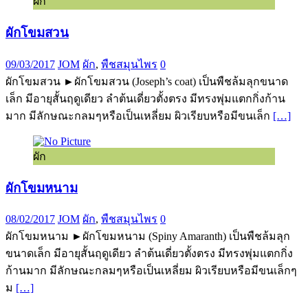
ผัก
ผักโขมสวน
09/03/2017
JOM
ผัก
,
พืชสมุนไพร
0
ผักโขมสวน ►ผักโขมสวน (Joseph’s coat) เป็นพืชล้มลุกขนาด
เล็ก มีอายุสั้นฤดูเดียว ลำต้นเดี่ยวตั้งตรง มีทรงพุ่มแตกกิ่งก้าน
มาก มีลักษณะกลมๆหรือเป็นเหลี่ยม ผิวเรียบหรือมีขนเล็ก
[…]
ผัก
ผักโขมหนาม
08/02/2017
JOM
ผัก
,
พืชสมุนไพร
0
ผักโขมหนาม ►ผักโขมหนาม (Spiny Amaranth) เป็นพืชล้มลุก
ขนาดเล็ก มีอายุสั้นฤดูเดียว ลำต้นเดี่ยวตั้งตรง มีทรงพุ่มแตกกิ่ง
ก้านมาก มีลักษณะกลมๆหรือเป็นเหลี่ยม ผิวเรียบหรือมีขนเล็กๆ
ม
[…]