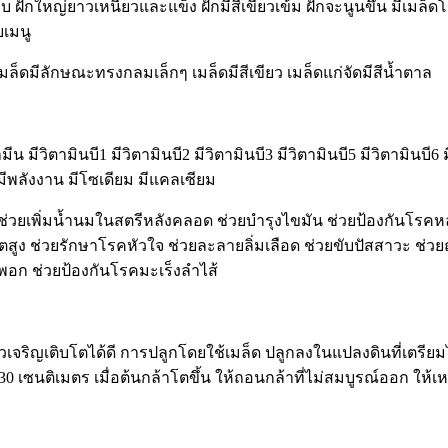
กใหญ่ยาวเหนียวและแข็ง ฝักมีสีเขียวเข้ม ฝักจะนูนขึ้น มีเมล็ดโตเร
เมนู
เมล็ดมีลักษณะทรงกลมเล็กๆ เมล็ดมีสีเขียว เมล็ดแก่จัดมีสีน้ำตาล
น มีวิตามินบี1 มีวิตามินบี2 มีวิตามินบี3 มีวิตามินบี5 มีวิตามินบี6 
ีพลังงาน มีโซเดียม มีแคลเซียม
อง ช่วยเพิ่มน้ำนมในสตรีหลังคลอด ช่วยบำรุงไขมัน ช่วยป้องกันโร
 ช่วยรักษาโรคหัวใจ ช่วยละลายลิ่มเลือด ช่วยขับปัสสาวะ ช่วยถ
คอพอก ช่วยป้องกันโรคมะเร็งลำไส้
ียวเจริญเติบโตได้ดี การปลูกโดยใช้เมล็ด ปลูกลงในแปลงดินที่เตรี
ิเมตร เมื่อต้นกล้าโตขึ้น ให้ถอนกล้าที่ไม่สมบูรณ์ออก ให้เหลือแ