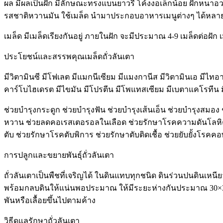
ผล มีผลเป็นฝัก มีลักษณะทรงแบนยาวรี โค้งงอเล็กน้อย ฝักหนาอวบ ฝั
รสชาติหวานมัน ใช้เมล็ด นำมาประกอบอาหารเมนูต่างๆ ได้หลาย
เมล็ด มีเมล็ดเรียงกันอยู่ ภายในฝัก จะมีประมาณ 4-9 เมล็ดต่อฝัก 
ประโยชน์และสรรพคุณเมล็ดถั่วลันเตา
มีวิตามินซี มีโฟเลต มีแมกนีเซียม มีแมงกานีส มีวิตามินเอ มีไทอามี
คาร์โบไฮเดรต มีไขมัน มีโปรตีน มีโพแทสเซียม มีเบตาแคโรทีน ม
ช่วยบำรุงกระดูก ช่วยบำรุงฟัน ช่วยบำรุงเส้นเอ็น ช่วยบำรุงสม
หวาน ช่วยลดคอเรสเตอรอลในเลือด ช่วยรักษาโรคความดันโลหิตสูง
ตับ ช่วยรักษาโรคตับพิการ ช่วยรักษาตับติดเชื้อ ช่วยยับยั้งโรค
การปลูกและขยายพันธุ์ถั่วลันเตา
ถั่วลันเตาเป็นพืชที่เจริญได้ ในดินแทบทุกชนิด ดินร่วนปนดินเหน
พร้อมกลบดินให้แน่นพอประมาณ ให้มีระยะห่างกันประมาณ 30×30 เซนต
พันหรือเลื้อยขึ้นไปตามค้าง
วิธีดูแลรักษาถั่วลันเตา