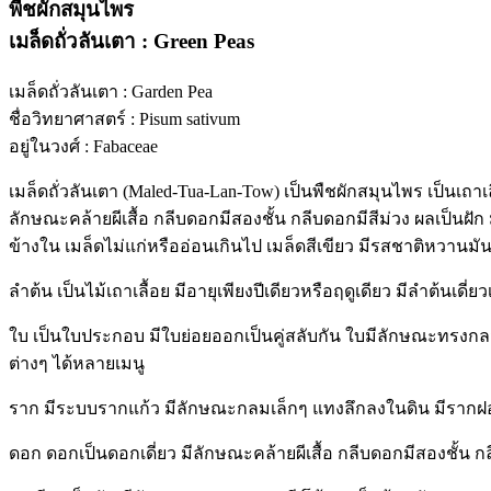
พืชผักสมุนไพร
เมล็ดถั่วลันเตา : Green Peas
เมล็ดถั่วลันเตา : Garden Pea
ชื่อวิทยาศาสตร์ : Pisum sativum
อยู่ในวงศ์ : Fabaceae
เมล็ดถั่วลันเตา (Maled-Tua-Lan-Tow) เป็นพืชผักสมุนไพร เป็นเถาเ
ลักษณะคล้ายผีเสื้อ กลีบดอกมีสองชั้น กลีบดอกมีสีม่วง ผลเป็นฝัก
ข้างใน เมล็ดไม่แก่หรืออ่อนเกินไป เมล็ดสีเขียว มีรสชาติหวาน
ลำต้น เป็นไม้เถาเลื้อย มีอายุเพียงปีเดียวหรือฤดูเดียว มีลำต้นเด
ใบ เป็นใบประกอบ มีใบย่อยออกเป็นคู่สลับกัน ใบมีลักษณะทรงกล
ต่างๆ ได้หลายเมนู
ราก มีระบบรากแก้ว มีลักษณะกลมเล็กๆ แทงลึกลงในดิน มีรากฝอย
ดอก ดอกเป็นดอกเดี่ยว มีลักษณะคล้ายผีเสื้อ กลีบดอกมีสองชั้