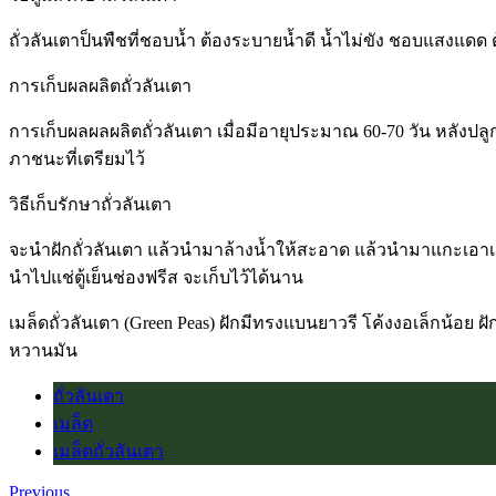
ถั่วลันเตาป็นพืชที่ชอบน้ำ ต้องระบายน้ำดี น้ำไม่ขัง ชอบแสงแด
การเก็บผลผลิตถั่วลันเตา
การเก็บผลผลผลิตถั่วลันเตา เมื่อมีอายุประมาณ 60-70 วัน หลังปลูก
ภาชนะที่เตรียมไว้
วิธีเก็บรักษาถั่วลันเตา
จะนำฝักถั่วลันเตา แล้วนำมาล้างน้ำให้สะอาด แล้วนำมาแกะเอาเม
นำไปแช่ตู้เย็นช่องฟรีส จะเก็บไว้ได้นาน
เมล็ดถั่วลันเตา (Green Peas) ฝักมีทรงแบนยาวรี โค้งงอเล็กน้อย ฝ
หวานมัน
ถั่วลันเตา
เมล็ด
เมล็ดถั่วลันเตา
Previous