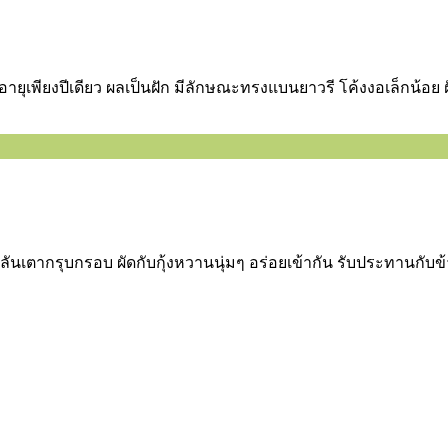
ย มีอายุเพียงปีเดียว ผลเป็นฝัก มีลักษณะทรงแบนยาวรี โค้งงอเล็กน้อ
ั่วลันเตากรุบกรอบ ผัดกับกุ้งหวานนุ่มๆ อร่อยเข้ากัน รับประทานกั