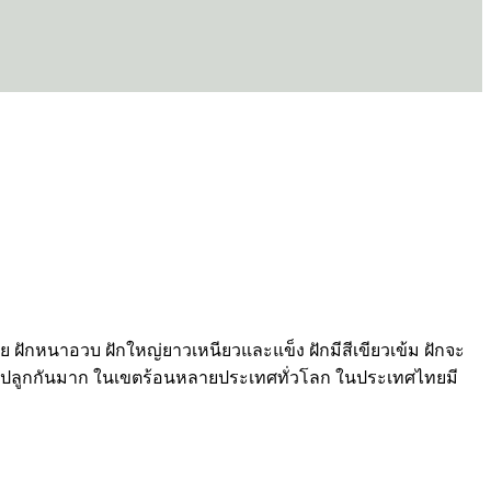
้อย ฝักหนาอวบ ฝักใหญ่ยาวเหนียวและแข็ง ฝักมีสีเขียวเข้ม ฝักจะ
าได้มีปลูกกันมาก ในเขตร้อนหลายประเทศทั่วโลก ในประเทศไทยมี