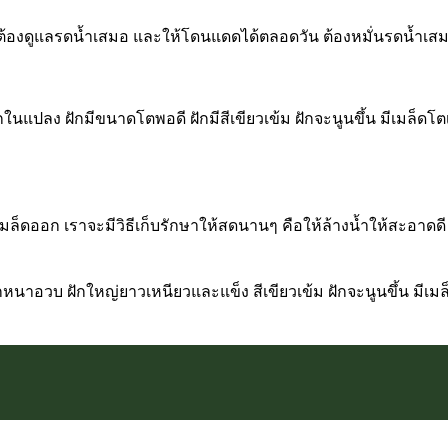
ด ต้องดูแลรดน้ำเสมอ และให้โดนแดดได้ตลอดวัน ต้องหมั่นรดน้ำเสม
ในแปลง ฝักมีขนาดโตพอดี ฝักมีสีเขียวเข้ม ฝักจะนูนขึ้น มีเมล็ดโตเร
ล็ดออก เราจะมีวิธีเก็บรักษาให้สดนานๆ คือให้ล้างน้ำให้สะอาดดี 
ักหนาอวบ ฝักใหญ่ยาวเหนียวและแข็ง สีเขียวเข้ม ฝักจะนูนขึ้น มีเมล็