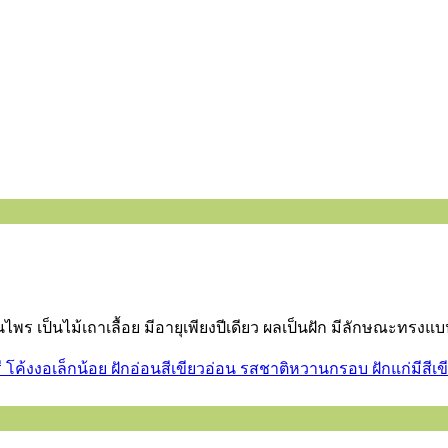
นไพร เป็นไม้เถาเลื้อย มีอายุเพียงปีเดียว ผลเป็นฝัก มีลักษณะทรงแ