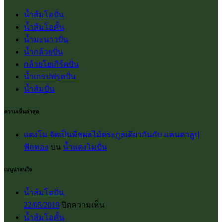
น้ำส้มโอปั่น
น้ำส้มโอคั้น
น้ำมะนาวปั่น
น้ำกล้วยปั่น
กล้วยโยเกิร์ตปั่น
น้ำเกรปฟรุตปั่น
น้ำส้มปั่น
ความเห็นล่าสุด
แตงโม จัดเป็นพืชผลไม้ตระกูลเดียวกันกับ แคนตาลูป
ฟักทอง
บน
น้ำแตงโมปั่น
เมนูน่าสนใจ
น้ำส้มโอปั่น
บน
22/05/2019
ปิดความเห็น
น้ำส้ม
น้ำส้มโอคั้น