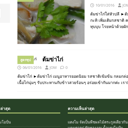
10/01/2016
JO
ต้มข่าไก่ใส่หัวปลี ►
กะทิ เพิ่มเติมรสชาติ
ทุบบุบ โรยหน้าด้วยผ
ต้มข่าไก่
สูตรซุป
06/01/2016
JOM
0
ต้มข่าไก่ ►ต้มข่าไก่ เมนูอาหารยอดนิยม รสชาติเข้มข้น กลมก
เนื้อไก่นุ่มๆ รับประทานกับข้าวสวยร้อนๆ อร่อยเข้ากันมากค่ะ เรา
งล่าสุด
ความเห็นล่าสุด
มโอปั่น
แตงโม จัดเป็นพืชผลไม้ตระกูลเดียวกัน
แคนตาลูป ฟักทอง
บน
น้ำแตงโมปั่น