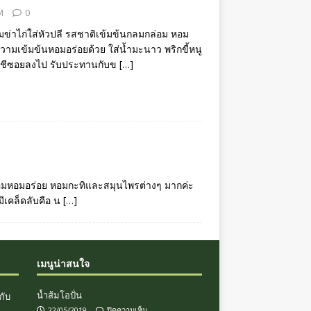
M
0
ต้มข่าไก่ใส่หัวปลี รสชาติเข้มข้นกลมกล่อม หอม
 ความเข้มข้นหอมอร่อยด้วย ใส่น้ำมะนาว พริกขี้หนู
ักชีซอยลงไป รับประทานกับข
[…]
ล่อมหอมอร่อย หอมกะทิและสมุนไพรต่างๆ มากค่ะ
มีเคล็ดลับคือ น
[…]
เมนูน่าสนใจ
น้ำส้มโอปั่น
กับ
22/05/2019
ปิดความเห็น