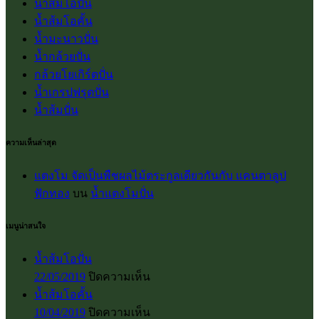
น้ำส้มโอปั่น
น้ำส้มโอคั้น
น้ำมะนาวปั่น
น้ำกล้วยปั่น
กล้วยโยเกิร์ตปั่น
น้ำเกรปฟรุตปั่น
น้ำส้มปั่น
ความเห็นล่าสุด
แตงโม จัดเป็นพืชผลไม้ตระกูลเดียวกันกับ แคนตาลูป
ฟักทอง
บน
น้ำแตงโมปั่น
เมนูน่าสนใจ
น้ำส้มโอปั่น
บน
22/05/2019
ปิดความเห็น
น้ำส้ม
น้ำส้มโอคั้น
โอ
บน
10/04/2019
ปิดความเห็น