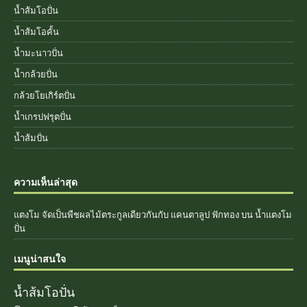
น้ำส้มโอปั่น
น้ำส้มโอคั้น
น้ำมะนาวปั่น
น้ำกล้วยปั่น
กล้วยโยเกิร์ตปั่น
น้ำเกรปฟรุตปั่น
น้ำส้มปั่น
ความเห็นล่าสุด
แตงโม จัดเป็นพืชผลไม้ตระกูลเดียวกันกับ แคนตาลูป ฟักทอง
บน
น้ำแตงโม
ปั่น
เมนูน่าสนใจ
น้ำส้มโอปั่น