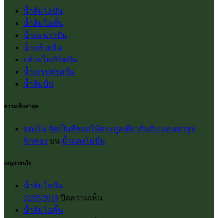
น้ำส้มโอปั่น
น้ำส้มโอคั้น
น้ำมะนาวปั่น
น้ำกล้วยปั่น
กล้วยโยเกิร์ตปั่น
น้ำเกรปฟรุตปั่น
น้ำส้มปั่น
ความเห็นล่าสุด
แตงโม จัดเป็นพืชผลไม้ตระกูลเดียวกันกับ แคนตาลูป
ฟักทอง
บน
น้ำแตงโมปั่น
เมนูน่าสนใจ
น้ำส้มโอปั่น
บน
22/05/2019
ปิดความเห็น
น้ำส้ม
น้ำส้มโอคั้น