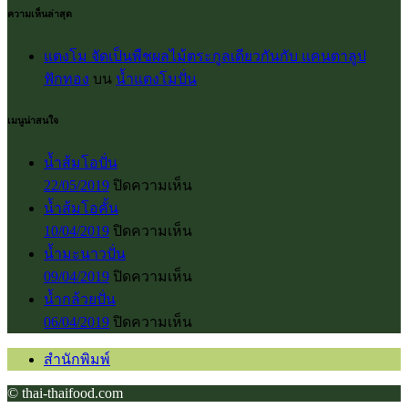
ความเห็นล่าสุด
แตงโม จัดเป็นพืชผลไม้ตระกูลเดียวกันกับ แคนตาลูป
ฟักทอง
บน
น้ำแตงโมปั่น
เมนูน่าสนใจ
น้ำส้มโอปั่น
บน
22/05/2019
ปิดความเห็น
น้ำส้ม
น้ำส้มโอคั้น
โอ
บน
10/04/2019
ปิดความเห็น
ปั่น
น้ำส้ม
น้ำมะนาวปั่น
โอ
บน
09/04/2019
ปิดความเห็น
คั้น
น้ำ
น้ำกล้วยปั่น
มะนาว
บน
06/04/2019
ปิดความเห็น
ปั่น
น้ำ
สำนักพิมพ์
กล้วย
ปั่น
© thai-thaifood.com