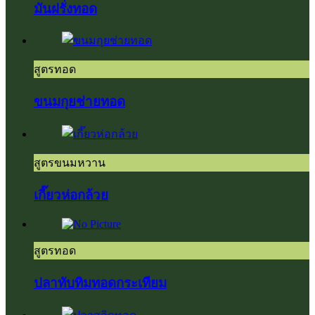
มันฝรั่งทอด
สูตรทอด
ขนมกุยช่ายทอด
สูตรขนมหวาน
เกี๊ยวห่อกล้วย
สูตรทอด
ปลาทับทิมทอดกระเทียม