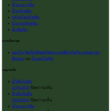
น้ำมะนาวปั่น
น้ำกล้วยปั่น
กล้วยโยเกิร์ตปั่น
น้ำเกรปฟรุตปั่น
น้ำส้มปั่น
ความเห็นล่าสุด
แตงโม จัดเป็นพืชผลไม้ตระกูลเดียวกันกับ แคนตาลูป
ฟักทอง
บน
น้ำแตงโมปั่น
เมนูน่าสนใจ
น้ำส้มโอปั่น
บน
22/05/2019
ปิดความเห็น
น้ำส้ม
น้ำส้มโอคั้น
โอ
บน
10/04/2019
ปิดความเห็น
ปั่น
น้ำส้ม
น้ำมะนาวปั่น