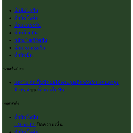
น้ำส้มโอปั่น
น้ำส้มโอคั้น
น้ำมะนาวปั่น
น้ำกล้วยปั่น
กล้วยโยเกิร์ตปั่น
น้ำเกรปฟรุตปั่น
น้ำส้มปั่น
ความเห็นล่าสุด
แตงโม จัดเป็นพืชผลไม้ตระกูลเดียวกันกับ แคนตาลูป
ฟักทอง
บน
น้ำแตงโมปั่น
เมนูน่าสนใจ
น้ำส้มโอปั่น
บน
22/05/2019
ปิดความเห็น
น้ำส้ม
น้ำส้มโอคั้น