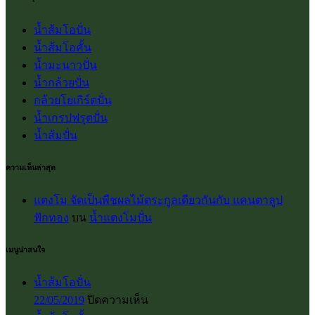
น้ำส้มโอปั่น
น้ำส้มโอคั้น
น้ำมะนาวปั่น
น้ำกล้วยปั่น
กล้วยโยเกิร์ตปั่น
น้ำเกรปฟรุตปั่น
น้ำส้มปั่น
ความเห็นล่าสุด
แตงโม จัดเป็นพืชผลไม้ตระกูลเดียวกันกับ แคนตาลูป
ฟักทอง
บน
น้ำแตงโมปั่น
เมนูน่าสนใจ
น้ำส้มโอปั่น
บน
22/05/2019
ปิดความเห็น