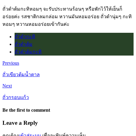
ถั่วดําต้มกะทิหอมๆ จะรับประทานร้อนๆ หรือพักไว้ให้เย็นก็
อร่อยค่ะ รสชาติกลมกล่อม หวานมันหอมอร่อย ถั่วดํานุ่มๆ กะทิ
หอมๆ หวานหอมอร่อยเข้ากันค่ะ
ถั่วดํากะทิ
ถั่วดําต้ม
ถั่วดําต้มกะทิ
Previous
ถั่วเขียวต้มน้ำตาล
Next
ถั่วกรอบแก้ว
Be the first to comment
Leave a Reply
คุณต้อง
เข้าสู่ระบบ
เพื่อจะพิมพ์ความเห็น