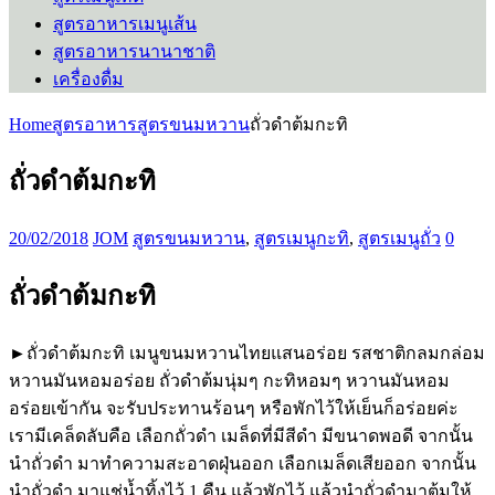
สูตรอาหารเมนูเส้น
สูตรอาหารนานาชาติ
เครื่องดื่ม
Home
สูตรอาหาร
สูตรขนมหวาน
ถั่วดําต้มกะทิ
ถั่วดําต้มกะทิ
20/02/2018
JOM
สูตรขนมหวาน
,
สูตรเมนูกะทิ
,
สูตรเมนูถั่ว
0
ถั่วดําต้มกะทิ
►ถั่วดําต้มกะทิ เมนูขนมหวานไทยแสนอร่อย รสชาติกลมกล่อม
หวานมันหอมอร่อย ถั่วดําต้มนุ่มๆ กะทิหอมๆ หวานมันหอม
อร่อยเข้ากัน จะรับประทานร้อนๆ หรือพักไว้ให้เย็นก็อร่อยค่ะ
เรามีเคล็ดลับคือ เลือกถั่วดํา เมล็ดที่มีสีดํา มีขนาดพอดี จากนั้น
นำถั่วดํา มาทำความสะอาดฝุ่นออก เลือกเมล็ดเสียออก จากนั้น
นำถั่วดํา มาแช่น้ำทิ้งไว้ 1 คืน แล้วพักไว้ แล้วนำถั่วดํามาต้มให้