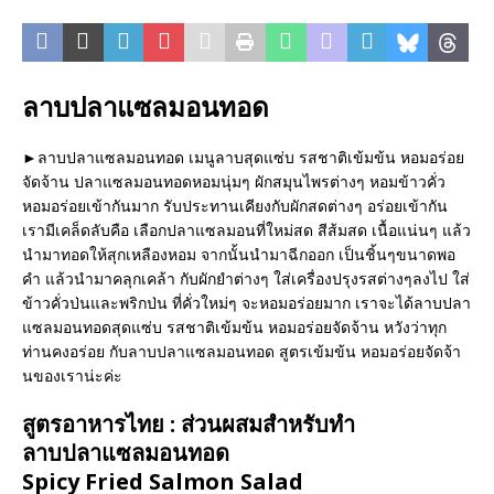
ลาบปลาแซลมอนทอด
►ลาบปลาแซลมอนทอด เมนูลาบสุดแซ่บ รสชาติเข้มข้น หอมอร่อย
จัดจ้าน ปลาแซลมอนทอดหอมนุ่มๆ ผักสมุนไพรต่างๆ หอมข้าวคั่ว
หอมอร่อยเข้ากันมาก รับประทานเคียงกับผักสดต่างๆ อร่อยเข้ากัน
เรามีเคล็ดลับคือ เลือกปลาแซลมอนที่ใหม่สด สีส้มสด เนื้อแน่นๆ แล้ว
นำมาทอดให้สุกเหลืองหอม จากนั้นนำมาฉีกออก เป็นชิ้นๆขนาดพอ
คำ แล้วนำมาคลุกเคล้า กับผักยำต่างๆ ใส่เครื่องปรุงรสต่างๆลงไป ใส่
ข้าวคั่วป่นและพริกป่น ที่คั่วใหม่ๆ จะหอมอร่อยมาก เราจะได้ลาบปลา
แซลมอนทอดสุดแซ่บ รสชาติเข้มข้น หอมอร่อยจัดจ้าน หวังว่าทุก
ท่านคงอร่อย กับลาบปลาแซลมอนทอด สูตรเข้มข้น หอมอร่อยจัดจ้า
นของเราน่ะค่ะ
สูตรอาหารไทย : ส่วนผสมสำหรับทำ
ลาบปลาแซลมอนทอด
Spicy Fried Salmon Salad