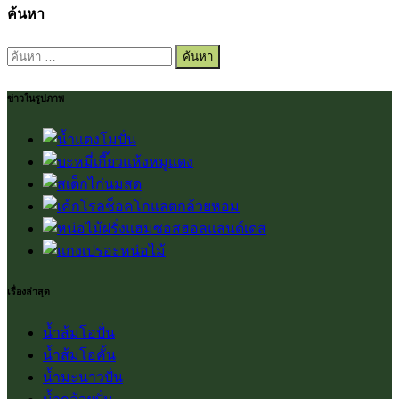
ค้นหา
ค้นหา
สำหรับ:
ข่าวในรูปภาพ
เรื่องล่าสุด
น้ำส้มโอปั่น
น้ำส้มโอคั้น
น้ำมะนาวปั่น