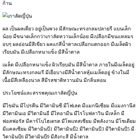
ก้าน
ผล เป็นผลเดี่ยว อยู่เป็นพวง มีลักษณะทรงกลมปลายรี แบนเล็ก
น้อย มีขนาดเล็กกว่าเกาลัดหวานเล็กน้อย มีเปลือกมีขนแหลมร
อบๆ ผลอ่อนมีสีเขียว ผลแก่สีน้ำตาลเปลือกแตกออก มีเมล็ดผิว
เรียบมัน มีเปลือกหนาแข็ง มีสีน้ำตาล
เมล็ด มีเปลือกหนาแข็ง ผิวเรียบมัน มีสีน้ำตาล ภายในมีเมล็ดอยู่
มีลักษณะทรงกลมรี มีเยื่อบางมีสีน้ำตาลหุ้มเมล็ดอยู่ ข้างในมี
เนื้อมีสีเหลืองนวล สีมีรสชาติหวานมัน มีกลิ่นหอม
ประโยชน์และสรรพคุณเกาลัดญี่ปุ่น
มีไขมัน มีโปรตีน มีวิตามินซี มีโฟเลต มีแมกนีเซียม มีแมงกานีส
มีวิตามินเอ มีวิตามินอี มีไทอามีน มีไรโบฟลาวิน มีเหล็ก มี
ฟอสฟอรัส มีคาร์โบไฮเดรต มีโพแทสเซียม มีพลังงาน มีโซเดียม
มีแคลเซียม มีวิตามินบี1 มีวิตามินบี2 มีวิตามินบี3 มีวิตามินบี5 มี
วิตามินบี6 มีวิตามินบี9 มีสังกะสี มีน้ำตาล