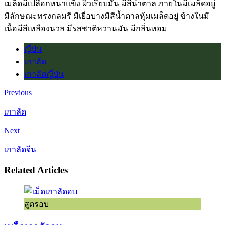
เมล็ดมีเปลือกหนาแข็ง ผิวเรียบมัน มีสีน้ำตาล ภายในมีเมล็ดอยู่
มีลักษณะทรงกลมรี มีเยื่อบางมีสีน้ำตาลหุ้มเมล็ดอยู่ ข้างในมี
เนื้อมีสีเหลืองนวล มีรสชาติหวานมัน มีกลิ่นหอม
ญี่ปุ่น
เกาลัด
เกาลัดญี่ปุ่น
Previous
เกาลัด
Next
เกาลัดจีน
Related Articles
สูตรอบ