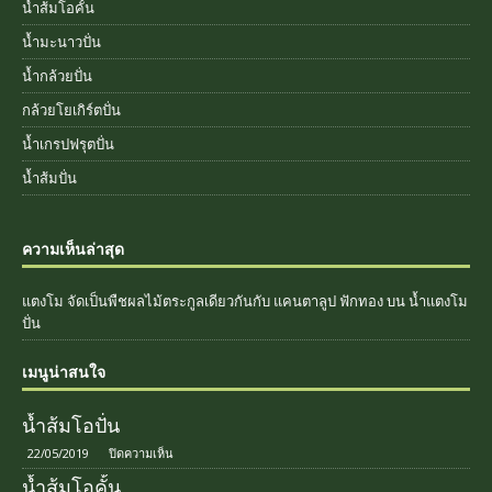
น้ำส้มโอคั้น
น้ำมะนาวปั่น
น้ำกล้วยปั่น
กล้วยโยเกิร์ตปั่น
น้ำเกรปฟรุตปั่น
น้ำส้มปั่น
ความเห็นล่าสุด
แตงโม จัดเป็นพืชผลไม้ตระกูลเดียวกันกับ แคนตาลูป ฟักทอง
บน
น้ำแตงโม
ปั่น
เมนูน่าสนใจ
น้ำส้มโอปั่น
22/05/2019
ปิดความเห็น
น้ำส้มโอคั้น