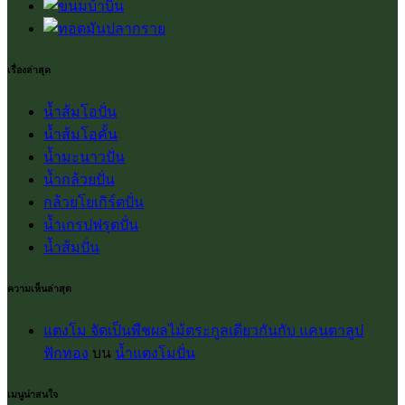
เรื่องล่าสุด
น้ำส้มโอปั่น
น้ำส้มโอคั้น
น้ำมะนาวปั่น
น้ำกล้วยปั่น
กล้วยโยเกิร์ตปั่น
น้ำเกรปฟรุตปั่น
น้ำส้มปั่น
ความเห็นล่าสุด
แตงโม จัดเป็นพืชผลไม้ตระกูลเดียวกันกับ แคนตาลูป
ฟักทอง
บน
น้ำแตงโมปั่น
เมนูน่าสนใจ