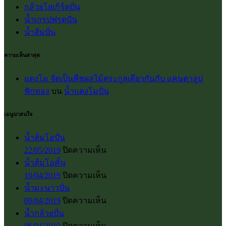
กล้วยโยเกิร์ตปั่น
น้ำเกรปฟรุตปั่น
น้ำส้มปั่น
ความเห็นล่าสุด
แตงโม จัดเป็นพืชผลไม้ตระกูลเดียวกันกับ แคนตาลูป
ฟักทอง
บน
น้ำแตงโมปั่น
เมนูน่าสนใจ
น้ำส้มโอปั่น
บน
22/05/2019
ปิดความเห็น
น้ำส้ม
น้ำส้มโอคั้น
โอ
บน
10/04/2019
ปิดความเห็น
ปั่น
น้ำส้ม
น้ำมะนาวปั่น
โอ
บน
09/04/2019
ปิดความเห็น
คั้น
น้ำ
น้ำกล้วยปั่น
มะนาว
บน
06/04/2019
ปิดความเห็น