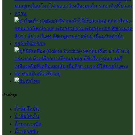
เรื่องล่าสุด
น้ำส้มโอปั่น
น้ำส้มโอคั้น
น้ำมะนาวปั่น
น้ำกล้วยปั่น