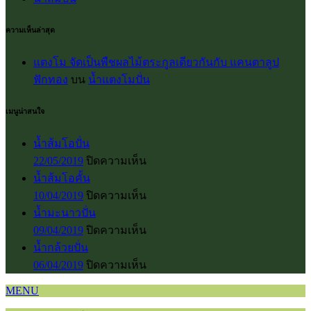
ความเห็นล่าสุด
แตงโม จัดเป็นพืชผลไม้ตระกูลเดียวกันกับ แคนตาลูป
ฟักทอง
บน
น้ำแตงโมปั่น
เมนูน่าสนใจ
น้ำส้มโอปั่น
บน
22/05/2019
ปิดความเห็น
น้ำส้ม
น้ำส้มโอคั้น
โอ
บน
10/04/2019
ปิดความเห็น
ปั่น
น้ำส้ม
น้ำมะนาวปั่น
โอ
บน
09/04/2019
ปิดความเห็น
คั้น
น้ำ
น้ำกล้วยปั่น
มะนาว
บน
06/04/2019
ปิดความเห็น
ปั่น
น้ำ
MENU
กล้วย