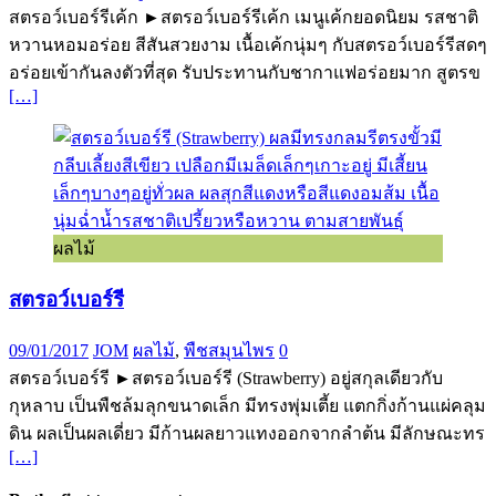
สตรอว์เบอร์รีเค้ก ►สตรอว์เบอร์รีเค้ก เมนูเค้กยอดนิยม รสชาติ
หวานหอมอร่อย สีสันสวยงาม เนื้อเค้กนุ่มๆ กับสตรอว์เบอร์รีสดๆ
อร่อยเข้ากันลงตัวที่สุด รับประทานกับชากาแฟอร่อยมาก สูตรข
[…]
ผลไม้
สตรอว์เบอร์รี
09/01/2017
JOM
ผลไม้
,
พืชสมุนไพร
0
สตรอว์เบอร์รี ►สตรอว์เบอร์รี (Strawberry) อยู่สกุลเดียวกับ
กุหลาบ เป็นพืชล้มลุกขนาดเล็ก มีทรงพุ่มเตี้ย แตกกิ่งก้านแผ่คลุม
ดิน ผลเป็นผลเดี่ยว มีก้านผลยาวแทงออกจากลำต้น มีลักษณะทร
[…]