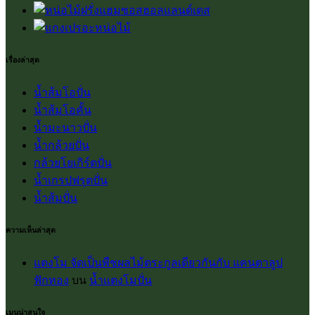
เรื่องล่าสุด
น้ำส้มโอปั่น
น้ำส้มโอคั้น
น้ำมะนาวปั่น
น้ำกล้วยปั่น
กล้วยโยเกิร์ตปั่น
น้ำเกรปฟรุตปั่น
น้ำส้มปั่น
ความเห็นล่าสุด
แตงโม จัดเป็นพืชผลไม้ตระกูลเดียวกันกับ แคนตาลูป
ฟักทอง
บน
น้ำแตงโมปั่น
เมนูน่าสนใจ