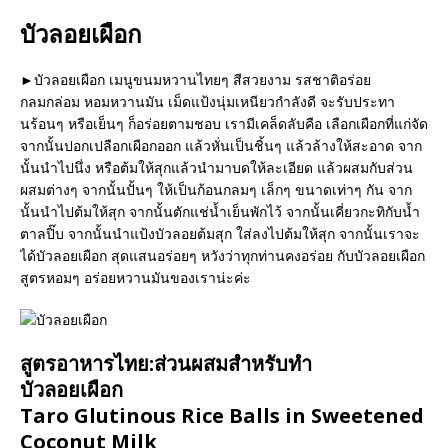
บัวลอยเผือก
►บัวลอยเผือก เมนูขนมหวานไทยๆ สีสวยงาม รสชาติอร่อย
กลมกล่อม หอมหวานมัน เม็ดแป้งนุ่มเหนียวกำลังดี จะรับประทา
นร้อนๆ หรือเย็นๆ ก็อร่อยตามชอบ เรามีเคล็ดลับคือ เลือกเผือกที่แก่จัด
จากนั้นปอกเปลือกเผือกออก แล้วหั่นเป็นชิ้นๆ แล้วล้างให้สะอาด จาก
นั้นนำไปนึ่ง หรือต้มให้สุกแล้วนำมาบดให้ละเอียด แล้วผสมกับส่วน
ผสมต่างๆ จากนั้นปั้นๆ ให้เป็นก้อนกลมๆ เล็กๆ ขนาดเท่าๆ กัน จาก
นั้นนำไปต้มให้สุก จากนั้นตักแช่น้ำเย็นพักไว้ จากนั้นเคี่ยวกะทิกับน้ำ
ตาลปิ๊บ จากนั้นนำแป้งบัวลอยต้มสุก ใส่ลงไปต้มให้สุก จากนั้นเราจะ
ได้บัวลอยเผือก สุดแสนอร่อยๆ หวังว่าทุกท่านคงอร่อย กับบัวลอยเผือก
สูตรหอมๆ อร่อยหวานมันของเราน่ะค่ะ
สูตรอาหารไทย:ส่วนผสมสำหรับทำ
บัวลอยเผือก
Taro Glutinous Rice Balls in Sweetened
Coconut Milk