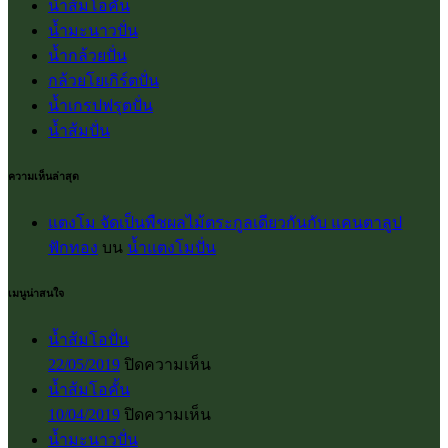
น้ำส้มโอคั้น
น้ำมะนาวปั่น
น้ำกล้วยปั่น
กล้วยโยเกิร์ตปั่น
น้ำเกรปฟรุตปั่น
น้ำส้มปั่น
ความเห็นล่าสุด
แตงโม จัดเป็นพืชผลไม้ตระกูลเดียวกันกับ แคนตาลูป
ฟักทอง
บน
น้ำแตงโมปั่น
เมนูน่าสนใจ
น้ำส้มโอปั่น
บน
22/05/2019
ปิดความเห็น
น้ำส้ม
น้ำส้มโอคั้น
โอ
บน
10/04/2019
ปิดความเห็น
ปั่น
น้ำส้ม
น้ำมะนาวปั่น