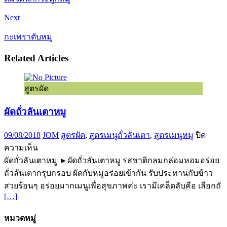
Next
กะเพราตับหมู
Related Articles
สูตรผัด
ผัดถั่วลันเตาหมู
09/08/2018
JOM
สูตรผัด
,
สูตรเมนูถั่วลันเตา
,
สูตรเมนูหมู
ปิด
บน
ความเห็น
ผัด
ผัดถั่วลันเตาหมู ►ผัดถั่วลันเตาหมู รสชาติกลมกล่อมหอมอร่อย
ถั่ว
ถั่วลันเตากรุบกรอบ ผัดกับหมูอร่อยเข้ากัน รับประทานกับข้าว
ลันเตา
สวยร้อนๆ อร่อยมากเมนูเพื่อสุขภาพค่ะ เรามีเคล็ดลับคือ เลือกถั
[…]
หมู
หมวดหมู่